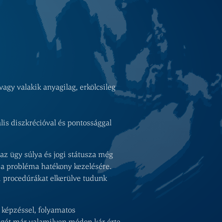
gy valakik anyagilag, erkölcsileg
is diszkrécióval és pontossággal
az ügy súlya és jogi státusza még
n a probléma hatékony kezelésére.
i procedúrákat elkerülve tudunk
 képzéssel, folyamatos