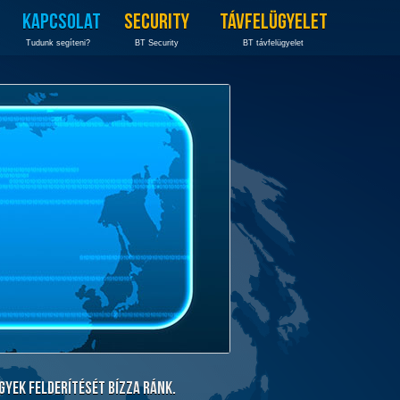
KAPCSOLAT
SECURITY
TÁVFELÜGYELET
Tudunk segíteni?
BT Security
BT távfelügyelet
gyek felderítését bízza ránk.