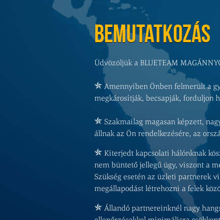
BEMUTATKOZÁS
Üdvözöljük a BLUETEAM MAGÁNNY
Amennyiben Önben felmerült a gyan
megkárosítják, becsapják, forduljon
Szakmailag magasan képzett, nagy 
állnak az Ön rendelkezésére, az orszá
Kiterjedt kapcsolati hálónknak kös
nem büntető jellegű ügy, viszont a m
Szükség esetén az üzleti partnerek v
megállapodást létrehozni a felek közö
Állandó partnereinknél nagy hangs