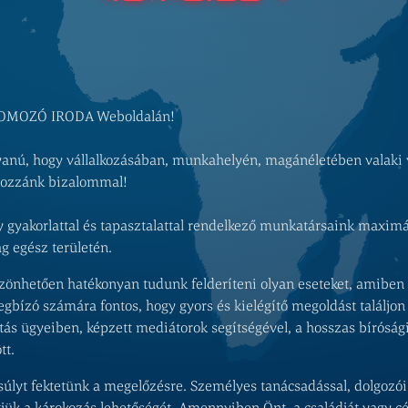
OMOZÓ IRODA Weboldalán!
ú, hogy vállalkozásában, munkahelyén, magánéletében valaki va
 hozzánk bizalommal!
gyakorlattal és tapasztalattal rendelkező munkatársaink maximál
g egész területén.
zönhetően hatékonyan tudunk felderíteni olyan eseteket, amiben 
egbízó számára fontos, hogy gyors és kielégítő megoldást találjo
itás ügyeiben, képzett mediátorok segítségével, a hosszas bíróság
tt.
úlyt fektetünk a megelőzésre. Személyes tanácsadással, dolgozói