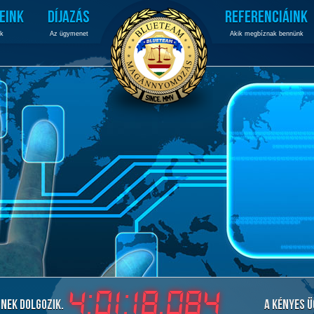
EINK
DÍJAZÁS
REFERENCIÁINK
nk
Az ügymenet
Akik megbíznak bennünk
4:01:18.544
inek dolgozik.
A kényes ü